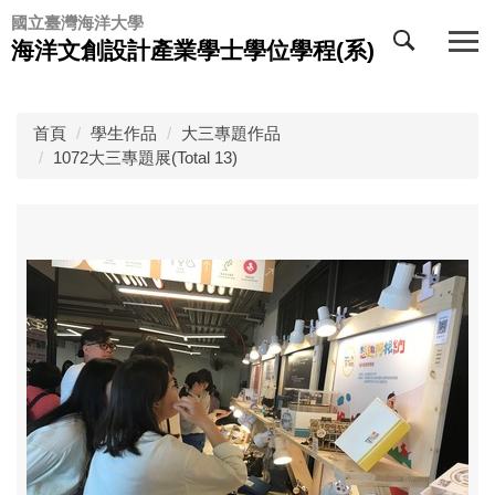
跳
國立臺灣海洋大學
到
海洋文創設計產業學士學位學程(系)
主
要
內
首頁
學生作品
大三專題作品
容
1072大三專題展(Total 13)
區