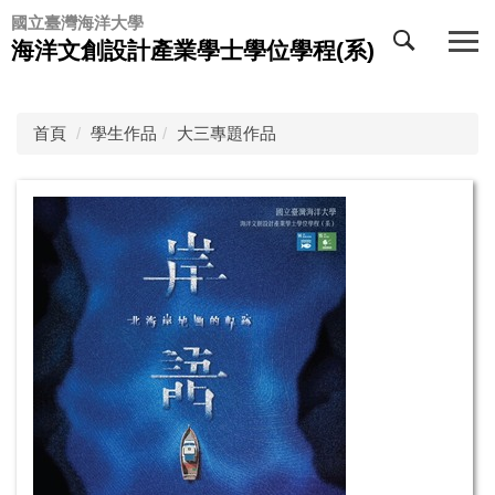
跳
國立臺灣海洋大學
到
海洋文創設計產業學士學位學程(系)
主
要
內
首頁
學生作品
大三專題作品
容
區