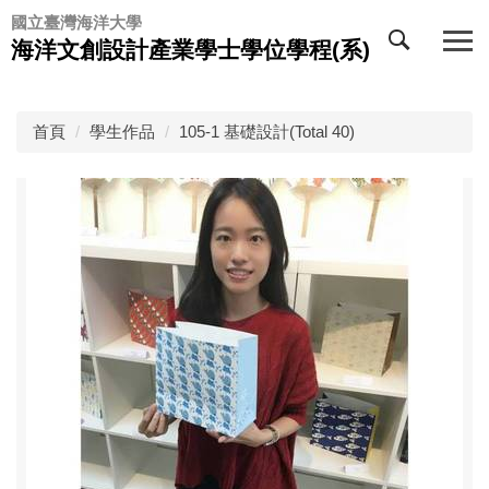
跳
國立臺灣海洋大學
到
海洋文創設計產業學士學位學程(系)
主
要
內
首頁
學生作品
105-1 基礎設計(Total 40)
容
區