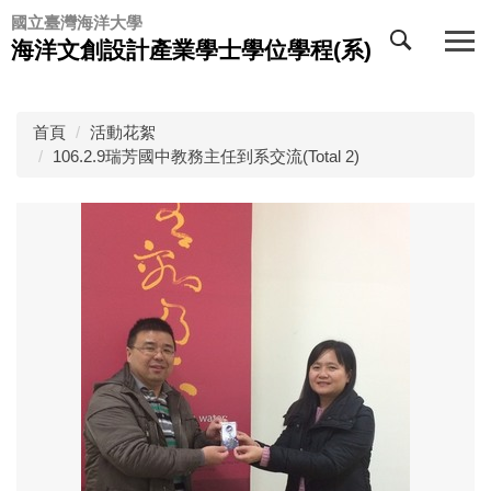
跳
國立臺灣海洋大學
到
海洋文創設計產業學士學位學程(系)
主
要
內
首頁
活動花絮
容
106.2.9瑞芳國中教務主任到系交流(Total 2)
區