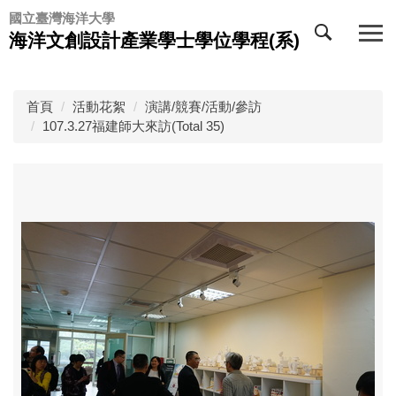
跳
國立臺灣海洋大學
到
海洋文創設計產業學士學位學程(系)
主
要
內
首頁
活動花絮
演講/競賽/活動/參訪
容
107.3.27福建師大來訪(Total 35)
區