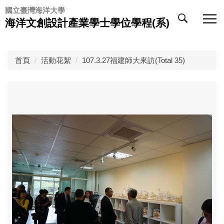
跳
國立臺灣海洋大學
到
海洋文創設計產業學士學位學程(系)
主
要
內
首頁
活動花絮
107.3.27福建師大來訪(Total 35)
容
區