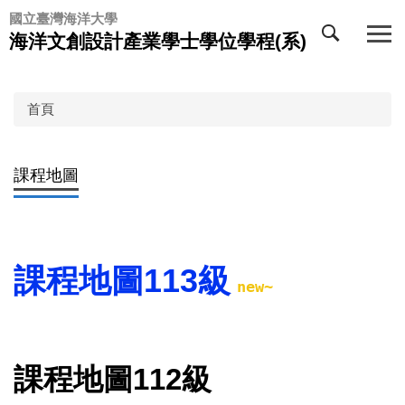
跳
國立臺灣海洋大學
到
海洋文創設計產業學士學位學程(系)
主
要
內
首頁
容
區
課程地圖
課程地圖113級
new~
課程地圖112級