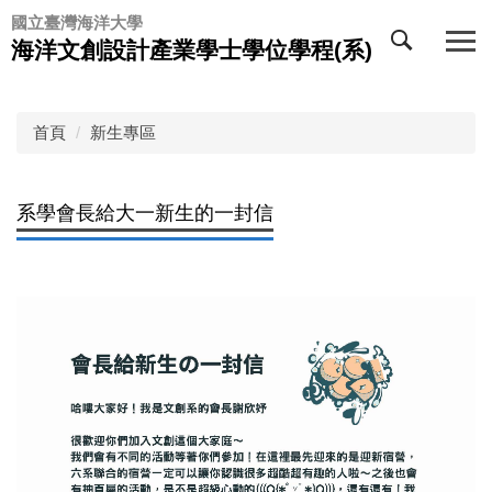
跳
國立臺灣海洋大學
到
海洋文創設計產業學士學位學程(系)
主
要
內
首頁
新生專區
容
區
系學會長給大一新生的一封信