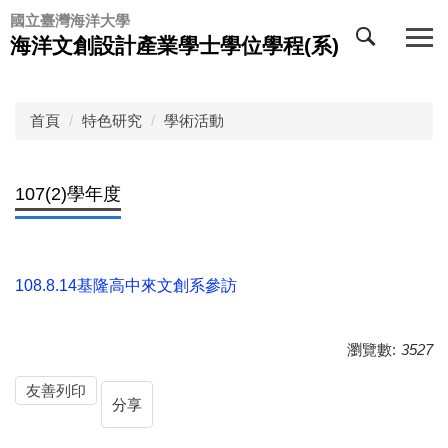
跳
國立臺灣海洋大學
到
海洋文創設計產業學士學位學程(系)
主
要
內
首頁
特色研究
學術活動
容
區
107(2)學年度
108.8.14基隆高中來文創系參訪
瀏覽數:
3527
友善列印
分享